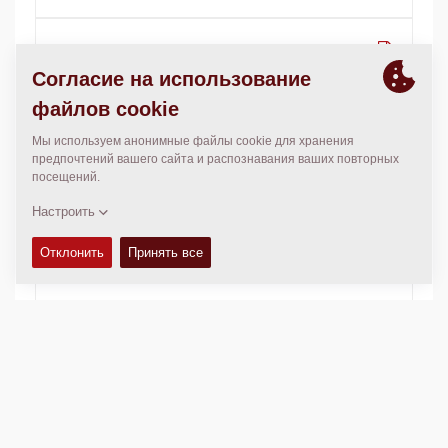
Dynapac Drum Oil 1000
5 liter can:
4812161887
20 liter can:
4812161888
209 liter drum:
4812161889