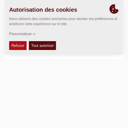
DONNÉES TECHNIQUES
+
KITS D'ENTRETIEN
+
MANUELS DE PIÈCES DÉTACHÉES
+
DONNÉES DE COMPACTAGE
+
SCHÉMAS
+
Ajouter
Télécharger les brochures