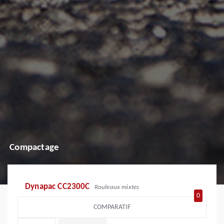
Compactage
Dynapac CC2300C
Rouleaux mixtes
0
COMPARATIF