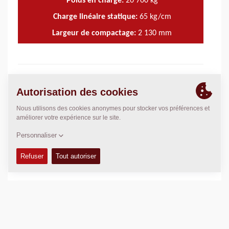
Poids en charge:
20 700
kg
Charge linéaire statique:
65
kg/cm
Largeur de compactage:
2 130
mm
CARACTÉRISTIQUES ET AVANTAGES
+
DONNÉES TECHNIQUES
+
MANUELS DE CONDUITE ET ENTRETIEN
+
KITS D'ENTRETIEN
+
MANUELS DE PIÈCES DÉTACHÉES
+
DONNÉES DE COMPACTAGE
+