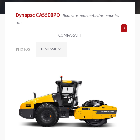
Dynapac CA5500PD
Rouleaux monocylindres pour les
sols
0
COMPARATIF
DIMENSIONS
PHOTOS