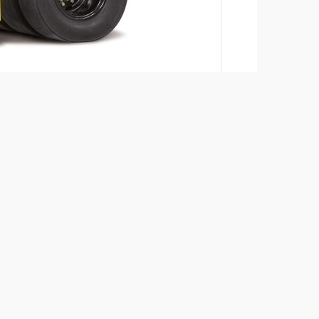
Ajouter
Télécharger les brochures
+
Télécharger la fiche produit
+
Retour aux produits
+