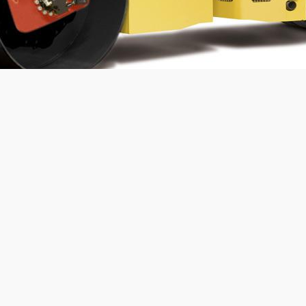
Charge linéaire statique:
28,7
kg/cm