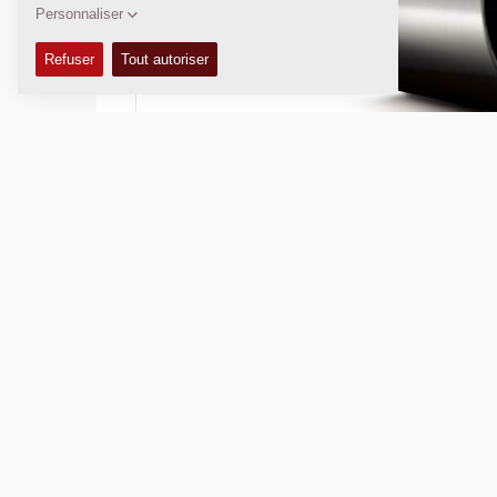
Poids en charge:
10 000
kg
Largeur de compactage:
1 950
mm
DONNÉES TECHNIQUES
MANUELS DE CONDUITE ET ENTRETIEN
KITS D'ENTRETIEN