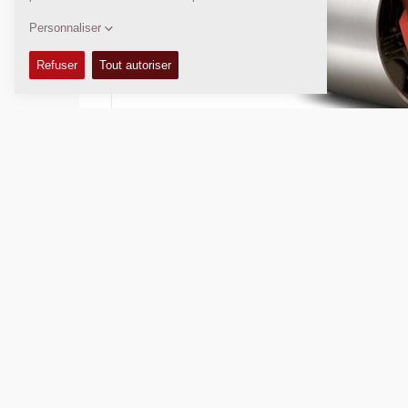
Poids en charge:
9 400
kg
Largeur de compactage:
1 730
mm
DONNÉES TECHNIQUES
KITS D'ENTRETIEN