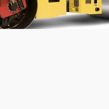
Charge linéaire statique:
N/A