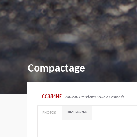
Compactage
CC384HF
Rouleaux tandems pour les enrobés
DIMENSIONS
PHOTOS