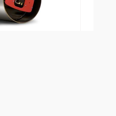
Ajouter
Télécharger les brochures
+
Télécharger la fiche produit
+
Retour aux produits