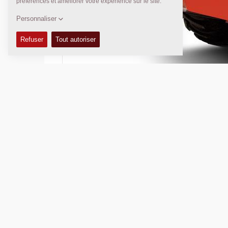
Poids en charge:
12 100
kg
Largeur de compactage:
2 130
mm
DONNÉES TECHNIQUES
MANUELS DE PIÈCES DÉTACHÉES