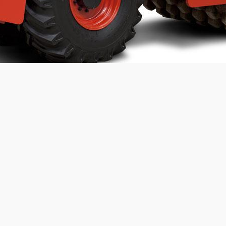
Charge linéaire statique:
N/A