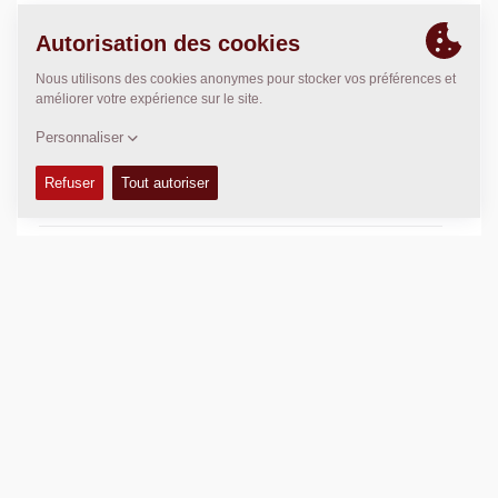
DONNÉES TECHNIQUES
+
MANUELS DE CONDUITE ET ENTRETIEN
+
KITS D'ENTRETIEN
+
MANUELS DE PIÈCES DÉTACHÉES
+
SCHÉMAS
+
Ajouter
Télécharger les brochures